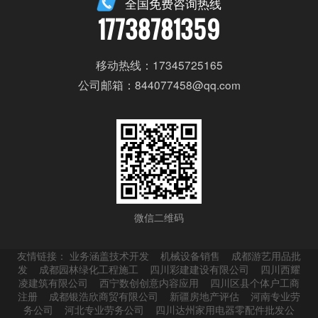
全国免费咨询热线
17738781359
移动热线：17345725165
公司邮箱：844077458@qq.com
微信二维码
友情链接：
业务涵盖技术开发
机械设备销售
成都游艺用品批
发
成都园林绿化工程施工
四川彩建建设有限公司
四川西耀
凌建筑有限公司
西宁数创创意内容应用
四川区县个体户工商
注册
成都银浩欣商贸有限公司
新疆房地产评估
河南专业劳
务公司
河北专业劳务公司
四川达州家用电器零配件批发公