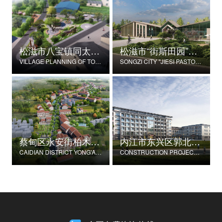
松滋市八宝镇同太湖村村庄规划
松滋市“街斯田园”美丽乡村示范片建设项目
VILLAGE PLANNING OF TONGTAIHU VILLAGE, BABAO TOWN, SONGZI CITY
SONGZI CITY "JIESI PASTORAL" BEAUTIFUL RURAL DEMONSTRATION FILM CONSTRUCTION PROJECT
蔡甸区永安街柏木村郭家庄湾省级美丽乡村试点建设项目
内江市东兴区郭北养老服务中心建设项目
CAIDIAN DISTRICT YONG'AN STREET CYPRESS VILLAGE GUOJIAZHUANG BAY PROVINCIAL BEAUTIFUL VILLAGE PILOT CONSTRUCTION PROJECT
CONSTRUCTION PROJECT OF GUOBEI ELDERLY SERVICE CENTER IN DONGXING DISTRICT, NEIJIANG CITY